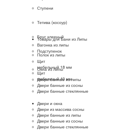
Ступени
Тетива (косоур)
Брус клееный
Товары для Бани из Липы
Вагонка из липы
Подступенок
Полок из липы
Щит
мебельный 18 мм
Окна из липы
Щит
мебельный 40 мм
Двери банные из липы
Двери банные из сосны
Двери банные стеклянные
Двери и окна
Двери из массива сосны
Двери банные из липы
Двери банные из сосны
Двери банные стеклянные