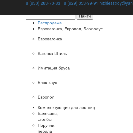
8 (930) 283-70-83
|
8 (929) 053-99-91
nizhlesstroy@yan
Оставить заявку
Распродажа
Евровагонка, Европол, Блок-хаус
Евровагонка
Вагонка Штиль
Имитация бруса
Блок-хаус
Европол
Комплектующие для лестниц
Балясины,
столбы
Поручни,
перила