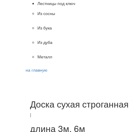
Лестницы под ключ
Из сосны
Из бука
Из дуба
Металл
на главную
Доска сухая строганна
Доска сухая строганная
|
длина 3м, 6м